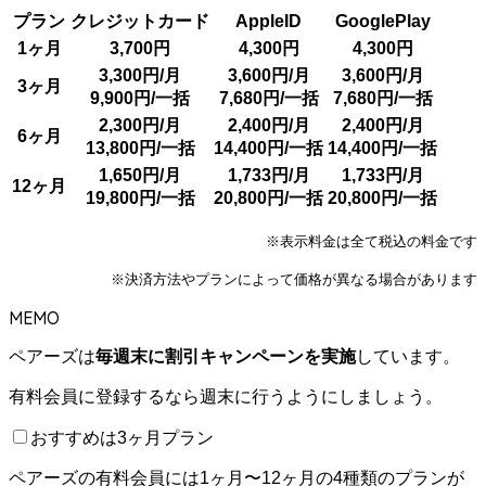
プラン
クレジットカード
AppleID
GooglePlay
1ヶ月
3,700円
4,300円
4,300円
3,300円/月
3,600円/月
3,600円/月
3ヶ月
9,900円/一括
7,680円/一括
7,680円/一括
2,300円/月
2,400円/月
2,400円/月
6ヶ月
13,800円/一括
14,400円/一括
14,400円/一括
1,650円/月
1,733円/月
1,733円/月
12ヶ月
19,800円/一括
20,800円/一括
20,800円/一括
※表示料金は全て税込の料金です
※決済方法やプランによって価格が異なる場合があります
MEMO
ペアーズは
毎週末に割引キャンペーンを実施
しています。
有料会員に登録するなら週末に行うようにしましょう。
おすすめは3ヶ月プラン
ペアーズの有料会員には1ヶ月〜12ヶ月の4種類のプランが