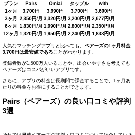
プラン
Pairs
Omiai
タップル
with
1ヶ月
3,700円
3,990円
3,700円
3,600円
3ヶ月
2,350円/月
3,320円/月
3,200円/月
2,677円/月
6ヶ月
1,830円/月
1,990円/月
2,800円/月
2,350円/月
12ヶ月
1,320円/月
1,950円/月
2,240円/月
1,833円/月
人気なマッチングアプリと比べても、
ペアーズの1ヶ月料金
3,700円は最安値である
ことがわかります。
登録者数が1,500万人いることや、出会いやすさを考えても
ペアーズはコスパがいいアプリです。
さらに、アプリの料金は長期間で課金することで、1ヶ月あ
たりの料金をお得にすることができます。
Pairs（ペアーズ）の良い口コミや評判
3選
それでは早速ペアーズの評判・口コミについて紹介していき