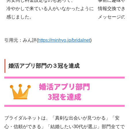
男女同じ料金設定なのもあって、
事前に趣味や
冷やかしで来ている人がいなかったように
情報交換でき
感じました。
メッセージの
引用元：みん評(
https://minhyo.jp/bridalnet
)
婚活アプリ部門の３冠を達成
ブライダルネットは、「真剣な出会いが見つかる」「安
心・信頼ができる」「結婚したい30代が選ぶ」部門全てで