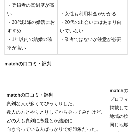
・登録者の真剣度が高
い
・女性も利用料金がかかる
・30代以降の婚活にお
・20代の出会いにはあまり向
すすめ
いていない
・1年以内の結婚の確
・業者ではないか注意が必要
率が高い
matchの口コミ・評判
match
matchの口コミ・評判
プロフィ
真剣な人が多くてびっくりした。
掲載して
数人の方とやりとりしてから会ってみたけど、
地域の検
どの人も真剣に恋愛とか結婚に
同じ地域
向き合っている人ばっかりで好印象だった。