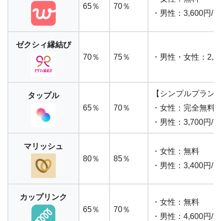
65％
70％
・男性：3,600
ゼクシィ縁結び
70％
75％
・男性・女性：
2,6
【シンプルプラン
タップル
65％
70％
・女性：完全無料
・男性：3,700円
マリッシュ
・女性：無料
80％
85％
・男性：3,400円
カップリンク
・女性：無料
65％
70％
・男性：4,600円