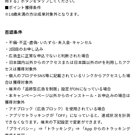
用する」ボタンをタップしてください。
■ポイント獲得条件
※18歳未満の方は成果対象外となります。
否認条件
・不備･不正･虚偽･いたずら･未入金･キャンセル
・2回目のお申し込み
・広告主に正常な申込でないと判断された場合
・日本国内以外からのアクセスまたは日本国以外のIPを利用したアク
セスは獲得対象外
・個人のブログやSNS等に記載されているリンクからアクセスした場
合は獲得対象外
・端末の「追跡型広告を制限」設定がONになっている場合
・本キャンペーンページ以外からのインストール・お申込みの場合は
獲得対象外
・アドブロック（広告ブロック）を使用されている場合
・アプリでトラッキングが「OFF」になっていると、達成状況を計測
できなくなります。端末の下記設定で変更ができます。
「プライバシー」 ⇒「トラッキング」⇒ 「App からのトラッキング