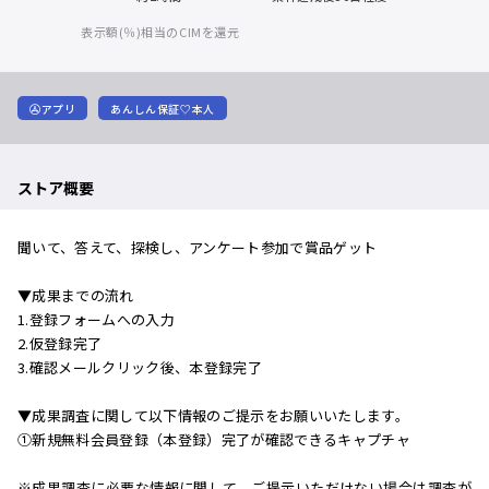
表示額(％)相当のCIMを還元
アプリ
あんしん保証♡本人
ストア概要
聞いて、答えて、探検し、アンケート参加で賞品ゲット
▼成果までの流れ
1.登録フォームへの入力
2.仮登録完了
3.確認メールクリック後、本登録完了
▼成果調査に関して以下情報のご提示をお願いいたします。
①新規無料会員登録（本登録）完了が確認できるキャプチャ
※成果調査に必要な情報に関して、ご提示いただけない場合は調査が