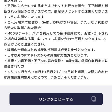
要求を許可」
・意図的に広告IDを削除またはリセットを行った場合、不正利用と判
断される場合がございますので、削除やリセットはご遠慮くださいま
すよう、お願いいたします
・ご利用端末で広告ID、GAID、IDFAがない場合。また、ない状態か
ら新たに取得された場合
・MODやチート、バグを利用しての条件達成にて、否認・却下され
た場合は如何なる事由によってもお問い合わせ不可となりますので、
あらかじめご注意ください。
・該当広告経由以外の成果地点到達は成果対象外となります。
・日本以外のIPアドレスからの成果は対象外となります。
・重複・内容不備・不正な内容の登録・18歳未満、承認作業日までに
退会された方
・クリック日から（当日を1日目とし）45日以上経過した問い合わせ
は成果調査対象外となるので、予めご了承くださいませ。
リンクをコピーする