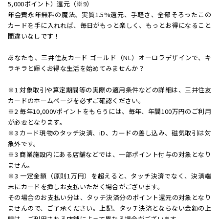
5,000ポイント）還元（※9）
年会費永年無料の魔法、実質1.5%還元、手軽さ、全部そろったこの
カードを手に入れれば、毎日がもっと楽しく、もっとお得になること
間違いなしです！
あなたも、三井住友カード ゴールド（NL）オーロラデザインで、キ
ラキラと輝くお得な生活を始めてみませんか？
※1 対象取引や算定期間等の実際の適用条件などの詳細は、三井住友
カードのホームページを必ずご確認ください。
※2 毎年10,000Vポイントをもらうには、毎年、年間100万円のご利用
が必要となります。
※3 カード現物のタッチ決済、iD、カードの差し込み、磁気取引は対
象外です。
※3 商業施設内にある店舗などでは、一部ポイント付与の対象となり
ません。
※3 一定金額（原則1万円）を超えると、タッチ決済でなく、決済端
末にカードを挿しお支払いただく場合がございます。
その場合のお支払い分は、タッチ決済分のポイント還元の対象となり
ませんので、ご了承ください。上記、タッチ決済とならない金額の上
限は、ご利用される店舗によって異なる場合がございます。