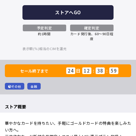
ストアへGO
予定判定
確定判定
約1時間
カード発行後、60～90日程
度
表示額(％)相当のCIMを還元
24
日
12
:
38
:
59
セール終了まで
その他
金融
ストア概要
華やかなカードを持ちたい、手軽にゴールドカードの特典を楽しみた
い方へ。