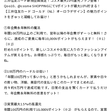
三井住友カード新規会員限定！コスメ最大10％還元プラン登場！
Qoo10、@cosme SHOPPINGにてVポイントが最大10％貯まる！
【三井住友カード ゴールド（NL）オーロラデザイン】の魅力ポイン
トをぎゅっと凝縮してお届け！
①年会費永年無料の魔法
年間100万円以上のご利用で、翌年以降の年会費がずーっと無料！さ
らに、達成のご褒美に毎年10,000Vポイントがもらえます！（※1）
（※2）
貯めたVポイントで、新しいコスメやお気に入りのファッションアイ
テムが買えるかも。お得感たっぷりで、毎日がもっと楽しくなります
ね。
②100万円のハードルは低い！
「年間100万円って多いかも」と思うかもしれませんが、家賃や日々
の買い物、洋服、美容代の支払いをこのカードでまとめれば、
月々約9万円で達成可能です。日常の支出を賢くカードで払うだけ
で、年会費永年無料の恩恵をゲット！
③実質最大1.5%の高還元
年間100万円の利用で10,000Vポイント（※2） がもらえるので、実質