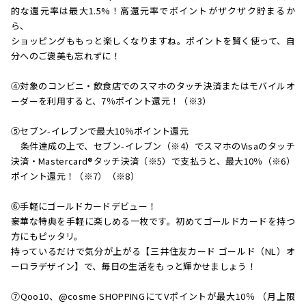
的な還元率は最大1.5%！高還元率でポイントがザクザク貯まるか
ら、
ショッピングももっと楽しくなりますね。ポイントを賢く使って、自
分へのご褒美も忘れずに！
④対象のコンビニ・飲食店でのスマホのタッチ決済またはモバイルオ
ーダーを利用すると、7％ポイント還元！（※3）
⑤セブン-イレブンで最大10％ポイント還元
条件達成の上で、セブン-イレブン（※4）でスマホのVisaのタッチ
決済・Mastercard®タッチ決済（※5）で支払うと、最大10％（※6）
ポイント還元！（※7）（※8）
⑥手軽にゴールドカードデビュー！
豪華な特典を手軽に楽しめる一枚です。初めてゴールドカードを持つ
方にもピッタリ。
持っているだけで気分が上がる【三井住友カード ゴールド（NL）オ
ーロラデザイン】で、毎日の生活をもっと輝かせましょう！
⑦Qoo10、@cosme SHOPPINGにてVポイントが最大10％ （月上限