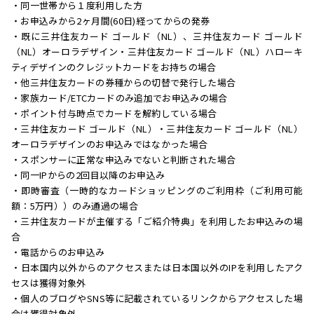
・同一世帯から１度利用した方
・お申込みから2ヶ月間(60日)経ってからの発券
・既に三井住友カード ゴールド（NL）、三井住友カード ゴールド
（NL）オーロラデザイン・三井住友カード ゴールド（NL）ハローキ
ティデザインのクレジットカードをお持ちの場合
・他三井住友カードの券種からの切替で発行した場合
・家族カード/ETCカードのみ追加でお申込みの場合
・ポイント付与時点でカードを解約している場合
・三井住友カード ゴールド（NL）・三井住友カード ゴールド（NL）
オーロラデザインのお申込みではなかった場合
・スポンサーに正常な申込みでないと判断された場合
・同一IPからの2回目以降のお申込み
・即時審査（一時的なカードショッピングのご利用枠（ご利用可能
額：5万円））のみ通過の場合
・三井住友カードが主催する「ご紹介特典」を利用したお申込みの場
合
・電話からのお申込み
・日本国内以外からのアクセスまたは日本国以外のIPを利用したアク
セスは獲得対象外
・個人のブログやSNS等に記載されているリンクからアクセスした場
合は獲得対象外