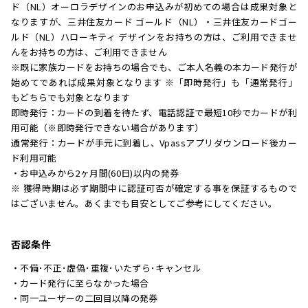
ド（NL）オーロラデザインのお申込みが初めての場合は成果対象と
なりますが、三井住友カード ゴールド（NL）・三井住友カードゴー
ルド（NL）ハローキティ デザインをお持ちの方は、ご利用できませ
んをお持ちの方は、ご利用できません
※既に家族カードをお持ちの場合でも、ご本人名義の本カード発行が
始めてであれば成果対象となります ※「即時発行」も「通常発行」
もどちらでも対象となります
即時発行：カードの到着を待たず、電話認証で最短10秒でカードが利
用可能（※即時発行できない場合があります）
通常発行：カードが手元に到着し、Vpassアプリダウンロード後カー
ド利用可能
・お申込みから2ヶ月間(60日)以内の発券
※ 獲得時期は必ず期間中に認証可否が確定する事を保証するもので
はございません。あくまでも目安としてご参考にしてください。
否認条件
・不備･不正･虚偽･重複･いたずら･キャンセル
・カード発行に至らなかった場合
・同一ユーザーの二回目以降の発券