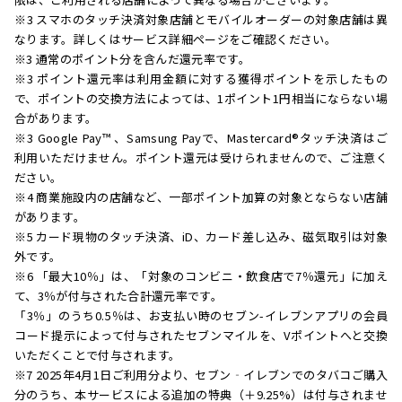
※3 スマホのタッチ決済対象店舗とモバイルオーダーの対象店舗は異
なります。詳しくはサービス詳細ページをご確認ください。
※3 通常のポイント分を含んだ還元率です。
※3 ポイント還元率は利用金額に対する獲得ポイントを示したもの
で、ポイントの交換方法によっては、1ポイント1円相当にならない場
合があります。
※3 Google Pay™ 、Samsung Payで、Mastercard®タッチ決済はご
利用いただけません。ポイント還元は受けられませんので、ご注意く
ださい。
※4 商業施設内の店舗など、一部ポイント加算の対象とならない店舗
があります。
※5 カード現物のタッチ決済、iD、カード差し込み、磁気取引は対象
外です。
※6 「最大10％」は、「対象のコンビニ・飲食店で7％還元」に加え
て、3％が付与された合計還元率です。
「3％」のうち0.5％は、お支払い時のセブン-イレブンアプリの会員
コード提示によって付与されたセブンマイルを、Vポイントへと交換
いただくことで付与されます。
※7 2025年4月1日ご利用分より、セブン‐イレブンでのタバコご購入
分のうち、本サービスによる追加の特典（＋9.25%）は付与されませ