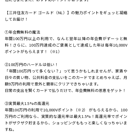
【三井住友カード ゴールド（NL）】の魅力ポイントをギュッと凝縮
してお届け！
①年会費無料の魔法
年間100万円以上の利用で、なんと翌年以降の年会費がずーっと無
料！さらに、100万円達成のご褒美として達成した年は毎年10,000V
ポイントがもらえます！（※1）
②100万円のハードルは低い！
「年間100万円って多くない？」って思うかもしれませんが、家賃や
日々の買い物、公共料金の支払いをこのカードでまとめちゃえば、月
額9万円の利用で意外と簡単にクリアできちゃいます。
日常の支出を賢くカードで払うだけで、年会費無料の恩恵をゲット！
③実質最大1.5%の高還元
年間100万円の利用で10,000Vポイント（※2） がもらえるから、100
万円のご利用なら、実質的な還元率は最大1.5%！高還元率でポイン
トがザクザク貯まるから、ショッピングももっと楽しくなっちゃいま
すね。