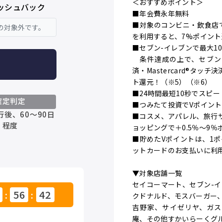
＜おすすめポイント＞
ッシュバック
■年会費永年無料
■対象のコンビニ・飲食店
の対象外です。
を利用すると、7%ポイント
■セブン-イレブンで最大1
条件達成の上で、セブン-
済・Mastercard®タッ
ト還元！（※5）（※6）
■24時間最短10秒でスピー
確定判定
■つみたて投資でVポイン
後、60～90日
■コスメ、アパレル、旅行
程度
ョッピングで＋0.5％～9
■貯めたVポイントは、1
ットカードのお支払いに利用
▼対象店舗一覧
セイコーマート、セブン-
56
40
:
:
クドナルド、モスバーガー
吉野家、サイゼリヤ、ガス
庵、その他すかいらーくグ