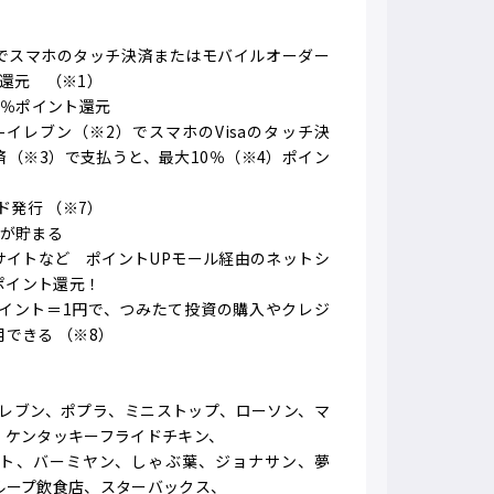
でスマホのタッチ決済またはモバイルオーダー
還元 （※1）
0％ポイント還元
イレブン（※2）でスマホのVisaのタッチ決
チ決済（※3）で支払うと、最大10％（※4）ポイン
ド発行 （※7）
トが貯まる
サイトなど ポイントUPモール経由のネットシ
％ポイント還元！
ポイント＝1円で、つみたて投資の購入やクレジ
できる （※8）
イレブン、ポプラ、ミニストップ、ローソン、マ
、ケンタッキーフライドチキン、
ト、バーミヤン、しゃぶ葉、ジョナサン、夢
ループ飲食店、スターバックス、