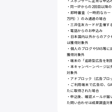
・スポンサーに正常な申込
・同一IPからの2回目以降
・即時審査（一時的なカー
万円））のみ通過の場合
・三井住友カードが主催す
・電話からのお申込み
・日本国内以外からのアク
は獲得対象外
・個人のブログやSNS等
獲得対象外
・端末の「追跡型広告を制
・本キャンペーンページ以
対象外
・アドブロック（広告ブロ
・ご利用端末で広告ID、G
たに取得された場合
・申込後、確認メールが届
た問い合わせは成果調査対