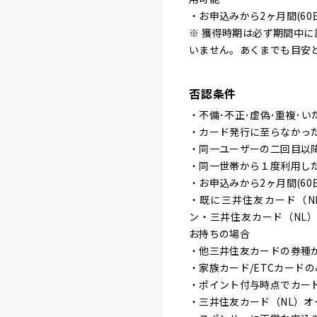
・お申込みから2ヶ月間(60
※ 獲得時期は必ず期間中
いません。あくまでも目安
否認条件
・不備･不正･虚偽･重複･い
・カード発行に至らなかっ
・同一ユーザーの二回目以
・同一世帯から１度利用し
・お申込みから2ヶ月間(60
・既に三井住友カード（N
ン・三井住友カード（NL
お持ちの場合
・他三井住友カードの券種
・家族カード/ETCカード
・ポイント付与時点でカー
・三井住友カード（NL）