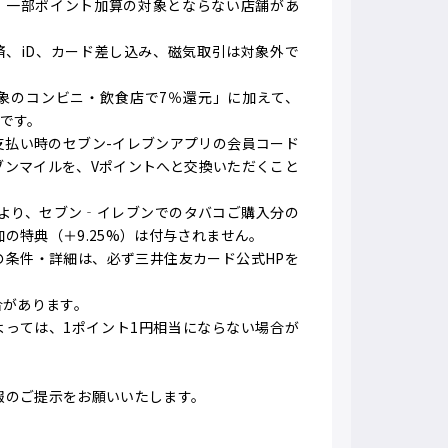
ど、一部ポイント加算の対象とならない店舗があ
済、iD、カード差し込み、磁気取引は対象外で
対象のコンビニ・飲食店で7％還元」に加えて、
です。
お支払い時のセブン-イレブンアプリの会員コード
ブンマイルを、Vポイントへと交換いただくこと
利用分より、セブン‐イレブンでのタバコご購入分の
の特典（＋9.25%）は付与されません。
元の条件・詳細は、必ず三井住友カード公式HPを
合があります。
よっては、1ポイント1円相当にならない場合が
報のご提示をお願いいたします。