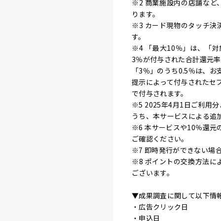
※2 商業施設内の店舗な
ります。
※3 カード現物のタッチ決
す。
※4 「最大10％」は、「
3％が付与された合計還元率
「3％」のうち0.5％は、
提示によって付与されたセ
で付与されます。
※5 2025年4月1日ご
うち、本サービスによる追加
※6 本サービスや10％還
ご確認ください。
※7 即時発行ができない場
※8 ポイントの交換方法に
ございます。
▼成果調査に関して以下情
・広告クリック日
・申込日