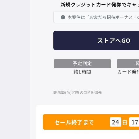
新規クレジットカード発券でキャ
本案件は「お友だち招待ボーナス」
ストアへGO
予定判定
約1時間
カード発行
表示額(％)相当のCIMを還元
24
17
セール終了まで
日