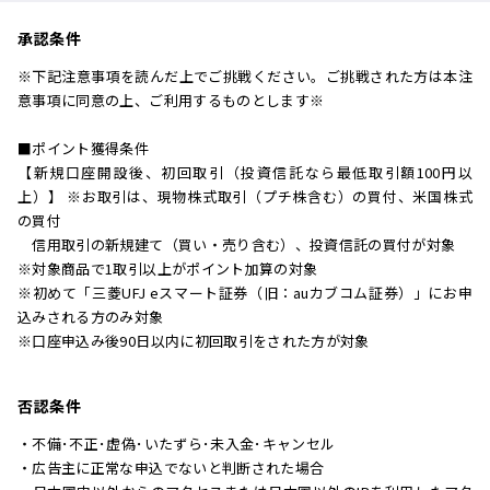
承認条件
※下記注意事項を読んだ上でご挑戦ください。ご挑戦された方は本注
意事項に同意の上、ご利用するものとします※
■ポイント獲得条件
【新規口座開設後、初回取引（投資信託なら最低取引額100円以
上）】 ※お取引は、現物株式取引（プチ株含む）の買付、米国株式
の買付
信用取引の新規建て（買い・売り含む）、投資信託の買付が対象
※対象商品で1取引以上がポイント加算の対象
※初めて「三菱UFJ eスマート証券（旧：auカブコム証券）」にお申
込みされる方のみ対象
※口座申込み後90日以内に初回取引をされた方が対象
否認条件
・不備･不正･虚偽･いたずら･未入金･キャンセル
・広告主に正常な申込でないと判断された場合