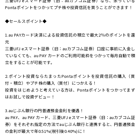
三菱UFJ eスマート証券（旧：auカブコム証券）なら、余っている
Pontaポイントをつかってプチ株や投資信託を買うことができます！
◆セールスポイント◆
1.au PAYカード決済による投資信託の積立で最大2％のポイントを還
元
三菱UFJ eスマート証券（旧：auカブコム証券）口座に事前に入金し
ていなくても、au PAY カードのご利用可能枠をつかって毎月自動で積
立をすることが可能です。
2.ポイント投資ならたまったPontaポイントを投資信託の購入（買
付・積立）やプチ株の購入（買付）につかえる！
投資をはじめようと考えている方は、Pontaポイントをつかってまず
はお試しで投資デビュー！
3.auじぶん銀行の円普通預金金利を優遇！
au PAY、au PAY カード、三菱UFJ eスマート証券（旧：auカブコム証
券）をそれぞれ指定の方法でauじぶん銀行と連携すると、円普通預金
の金利が最大で年0.51%(税引後0.40%)に！