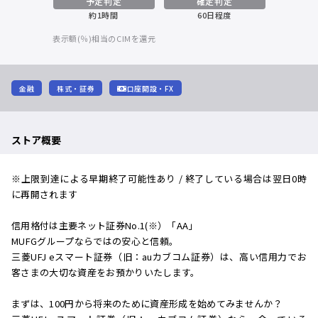
予定判定
確定判定
約1時間
60日程度
表示額(％)相当のCIMを還元
金融
株式・証券
口座開設・FX
ストア概要
※上限到達による早期終了可能性あり / 終了している場合は翌日0時
に再開されます
信用格付は主要ネット証券No.1(※）「AA」
MUFGグループならではの安心と信頼。
三菱UFJ eスマート証券（旧：auカブコム証券）は、高い信用力でお
客さまの大切な資産をお預かりいたします。
まずは、100円から将来のために資産形成を始めてみませんか？