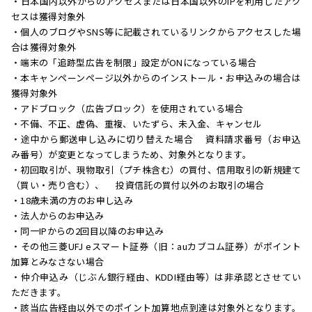
・日本国内以外からのアクセスまたは日本国以外のIPを利用したアク
セスは獲得対象外
・個人のブログやSNS等に記載されているリンクからアクセスした場
合は獲得対象外
・端末の「追跡型広告を制限」設定がONになっている場合
・本キャンペーンページ以外からのインストール・お申込みの場合は
獲得対象外
・アドブロック（広告ブロック）を使用されている場合
・不備、不正、虚偽、重複、いたずら、未入金、キャンセル
・途中から郵送申し込みに切り替えた場合 資料請求番号（お申込
み番号）が変更となってしまうため、対象外となります。
・初回取引が、現物取引（プチ株含む）の買付、信用取引の新規建て
（買い・売り含む）、 投資信託の買付以外のお取引の場合
・18歳未満の方のお申し込み
・法人からのお申込み
・同一IPからの2回目以降のお申込み
・その他三菱UFJ eスマート証券（旧：auカブコム証券）がポイント
加算とみなさない場合
・仲介申込み（じぶん銀行経由、KDDI経由等）は非承認とさせてい
ただきます。
・該当広告経由以外でのポイント加算地点到達は対象外となります。