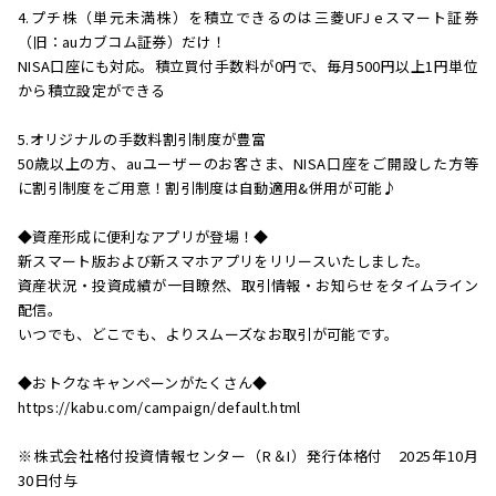
4.プチ株（単元未満株）を積立できるのは三菱UFJ eスマート証券
（旧：auカブコム証券）だけ！
NISA口座にも対応。積立買付手数料が0円で、毎月500円以上1円単位
から積立設定ができる
5.オリジナルの手数料割引制度が豊富
50歳以上の方、auユーザーのお客さま、NISA口座をご開設した方等
に割引制度をご用意！割引制度は自動適用&併用が可能♪
◆資産形成に便利なアプリが登場！◆
新スマート版および新スマホアプリをリリースいたしました。
資産状況・投資成績が一目瞭然、取引情報・お知らせをタイムライン
配信。
いつでも、どこでも、よりスムーズなお取引が可能です。
◆おトクなキャンペーンがたくさん◆
https://kabu.com/campaign/default.html
※株式会社格付投資情報センター（R＆I）発行体格付 2025年10月
30日付与