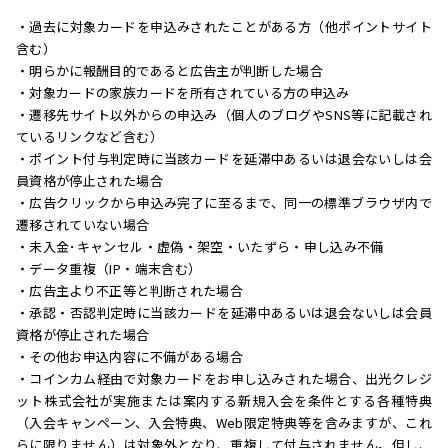
・過去に対象カードを申込みされたことがある方（他ポイントサイト
含む）
・明らかに報酬目的であると広告主が判断した場合
・対象カードの家族カードを所有されている方の申込み
・遷移先サイト以外からの申込み（個人のブログやSNS等に記載され
ているリンクなど含む）
・ポイント付与判定時に当該カードを延滞中あるいは退会ないしは会
員資格が停止された場合
・広告クリックから申込み完了に至るまで、同一の標準ブラウザ内で
遷移されていない場合
・未入金･キャンセル・虚偽・架空・いたずら・申し込み不備
・データ重複（IP・端末含む）
・広告主より不正等と判断された場合
・承認・否認判定時に当該カードを延滞中あるいは退会ないしは会員
資格が停止された場合
・その他お申込内容に不備がある場合
・コインカム経由で対象カードをお申し込みされた場合、出光クレジ
ット株式会社が実施または案内する新規入会を条件とする各種特典
（入会キャンペーン、入会特典、Web限定特典等を含みますが、これ
らに限りません）は対象外となり、重複して付与されません。但し、