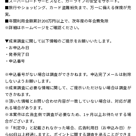
■スーパーロードサービスなど、カーライフの安全をサポート。
■旅行やショッピング、カード盗難紛失まで、万一に備える保険が充
実。
■年間利用金額累計200万円以上で、次年度の年会費免除
※詳細はホームページをご確認ください。
▼成果調査に関して以下情報のご提示をお願いいたします。
・お申込み日
・発券完了日
・申込番号
※申込番号がない場合は調査ができかねます。申込完了メールは削除
しないようお願いします。
※成果調査に必要な情報に関して、ご提示いただけない場合は調査が
できかねます。
※頂いた情報とお問い合わせ内容が一致していない場合は、対応が遅
れる場合があります。
※本案件は広告主側で調査が必要なため、1ヶ月以上お待たせする場
合がございます。
※「判定中」と記載されなかった場合、広告利用日（お申込み日）か
ら60日以上経過しますと、ポイントに関する調査を承ることができま