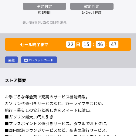
予定判定
確定判定
約1時間
1~2ヶ月程度
表示額(％)相当のCIMを還元
22
日
15
:
46
:
47
セール終了まで
金融
クレジットカード
ストア概要
お手ごろな年会費で充実のサービス機能満載。
ガソリン代値引きサービスなど、カーライフをはじめ、
旅行・暮らしの安心と楽しさをスマートに演出。
■ガソリン最大10円/L引き
■プラスポイント×値引きサービス。ダブルでおトクに。
■国内空港ラウンジサービスなど、充実の旅行サービス。