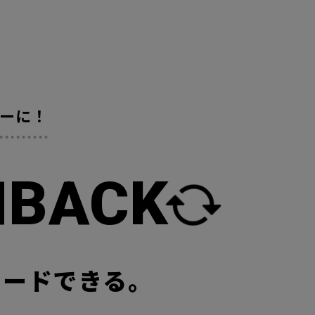
ーに！
H
BACK
レードできる。