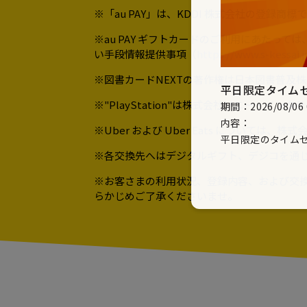
※「au PAY」は、KDDI 株式会社の登録商標
※au PAY ギフトカードのご利用にあた
い手段情報提供事項（
https://www.s-kessai.
※図書カードNEXTの著作権は日本図書普及
平日限定タイムセ
※"PlayStation"は株式会社ソニー・
期間：2026/08/06 00
内容：
※Uber および Uber Eats については
平日限定のタイムセ
※各交換先へはデジタルギフト、デジコを通
※お客さまの利用状況、登録内容、および交
らかじめご了承くださいませ。