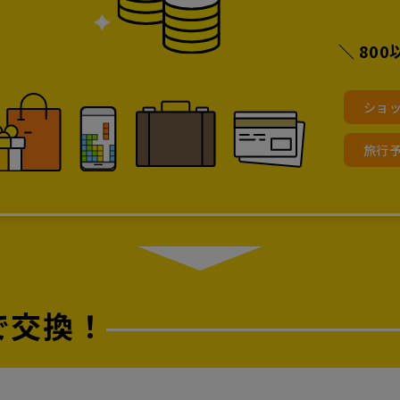
＼ 80
ショ
旅行
で交換！