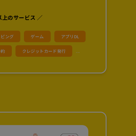
0以上のサービス ／
ッピング
ゲーム
アプリDL
予約
クレジットカード発行
...