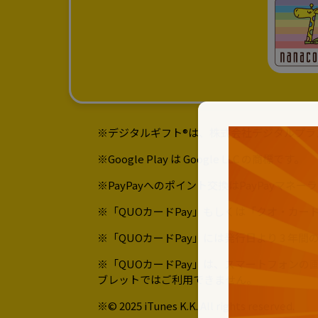
※デジタルギフト®は、株式会社デジタルプラ
※Google Play は Google LLC の商標です。
※PayPayへのポイント交換はPayPayマ
※「QUOカードPay」もしくは「クオ・カ
※「QUOカードPay」には発行日より 3 
※「QUOカードPay」は、スマートフォン
ブレットではご利用できません。
※© 2025 iTunes K.K. All rights reserved.