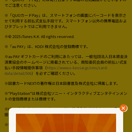
でご注意ください。
※「QUOカードPay」は、スマートフォンの画面にバーコードを表示さ
せて利用する前払式支払手段です。スマートフォン以外の携帯電話およ
びタブレットではご利用できません。
※© 2025 iTunes K.K. All rights reserved.
※「au PAY」は、KDDI 株式会社の登録商標です。
※au PAY ギフトカードのご利用にあたっては、一般社団法人日本資金決
済業協会のホームページに掲載されている、周知委託会員の前払い式支
払い手段情報提供事項（
https://www.s-kessai.jp/cms/card-
data/detail/506
）を必ずご確認ください。
※図書カードNEXTの著作権は日本図書普及株式会社に帰属します。
※"PlayStation"は株式会社ソニー・インタラクティブエンタテインメン
トの登録商標または商標です。
※Uber および Uber Eats については、株式会社デジタルフィンテック
提供の Uber ギフトカードが提供されます。
※各交換先へはデジタルギフト、デジコを通じての交換となります